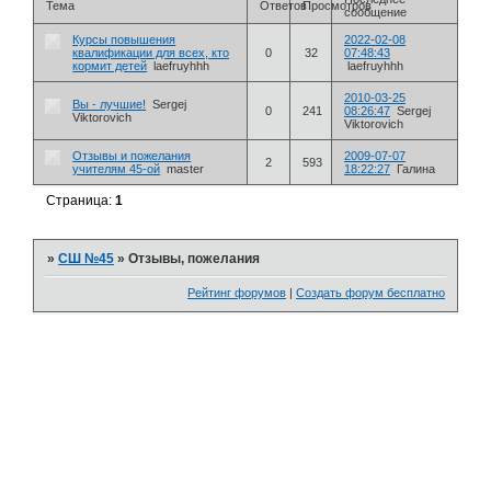
Тема
Ответов
Просмотров
сообщение
Курсы повышения
2022-02-08
квалификации для всех, кто
0
32
07:48:43
кормит детей
laefruyhhh
laefruyhhh
2010-03-25
Вы - лучшие!
Sergej
0
241
08:26:47
Sergej
Viktorovich
Viktorovich
Отзывы и пожелания
2009-07-07
2
593
учителям 45-ой
master
18:22:27
Галина
Страница:
1
»
СШ №45
»
Отзывы, пожелания
Рейтинг форумов
|
Создать форум бесплатно