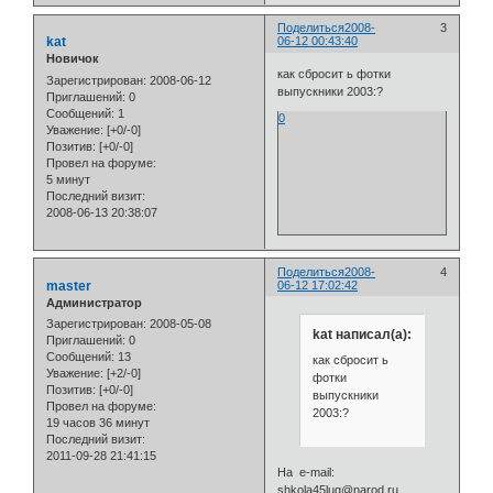
Поделиться
2008-
3
kat
06-12 00:43:40
Новичок
как сбросит ь фотки
Зарегистрирован
: 2008-06-12
выпускники 2003:?
Приглашений:
0
Сообщений:
1
0
Уважение:
[+0/-0]
Позитив:
[+0/-0]
Провел на форуме:
5 минут
Последний визит:
2008-06-13 20:38:07
Поделиться
2008-
4
master
06-12 17:02:42
Администратор
Зарегистрирован
: 2008-05-08
kat написал(а):
Приглашений:
0
Сообщений:
13
как сбросит ь
Уважение:
[+2/-0]
фотки
Позитив:
[+0/-0]
выпускники
Провел на форуме:
2003:?
19 часов 36 минут
Последний визит:
2011-09-28 21:41:15
На e-mail:
shkola45lug@narod.ru